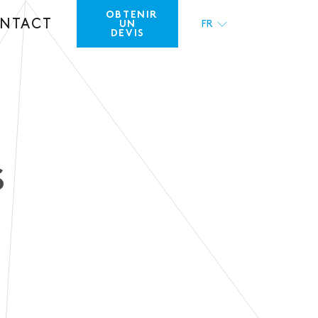
OBTENIR
NTACT
UN
FR
DEVIS
EN
S