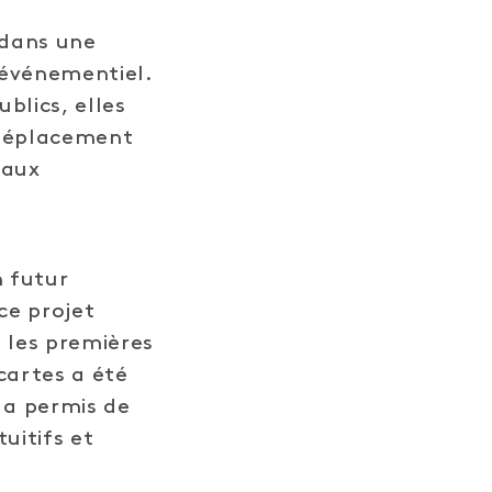
 dans une
r événementiel.
blics, elles
 déplacement
 aux
 futur
ce projet
s les premières
cartes a été
e a permis de
uitifs et