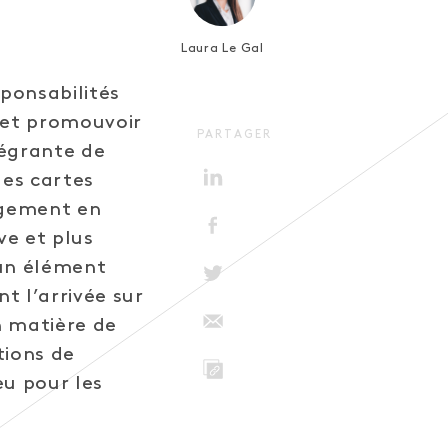
Laura Le Gal
ponsabilités
s et promouvoir
PARTAGER
tégrante de
les cartes
agement en
ve et plus
 un élément
t l’arrivée sur
n matière de
tions de
eu pour les
LINK