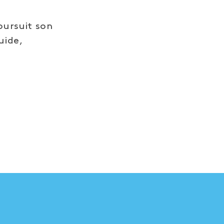
oursuit son
uide,