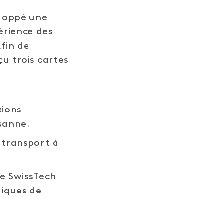
eloppé une
érience des
fin de
u trois cartes
xions
usanne.
 transport à
le SwissTech
giques de