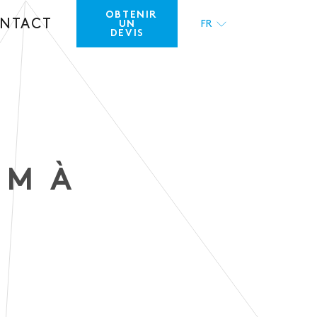
OBTENIR
NTACT
UN
FR
DEVIS
EN
UM À