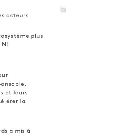
es acteurs
LINK
écosystème plus
a
N!
our
ponsable.
s et leurs
élérer la
a mis à
rds