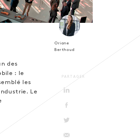
Oriane
Berthoud
un des
ile : le
PARTAGER
semblé les
ndustrie. Le
e