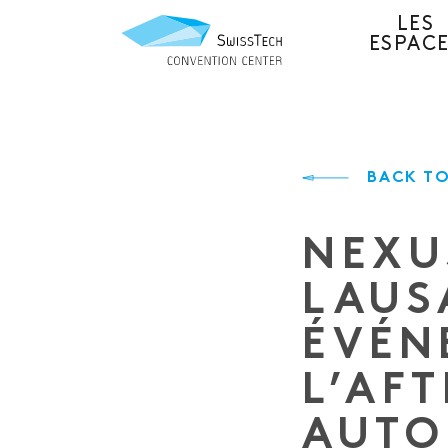
LES
ESPAC
BACK TO
NEXU
LAUS
ÉVÉN
L’AF
AUTO