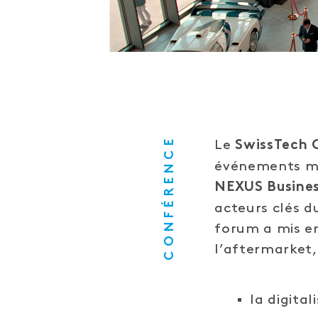
CONFÉRENCE
Le
SwissTech 
événements ma
NEXUS Busine
acteurs clés d
forum a mis en
l’aftermarket
la digital