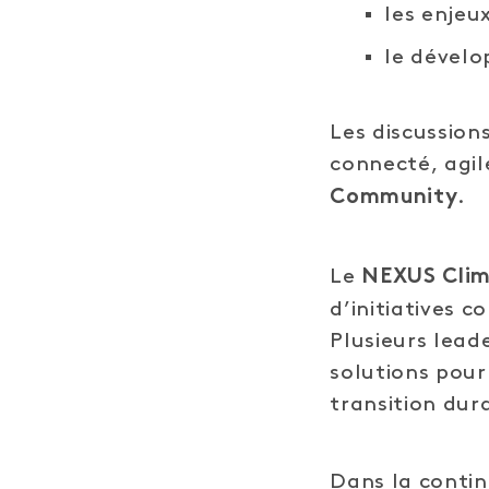
les enjeu
le dévelo
Les discussion
connecté, agil
.
Community
Le
NEXUS Clim
d’initiatives 
Plusieurs lead
solutions pour
transition dur
Dans la conti