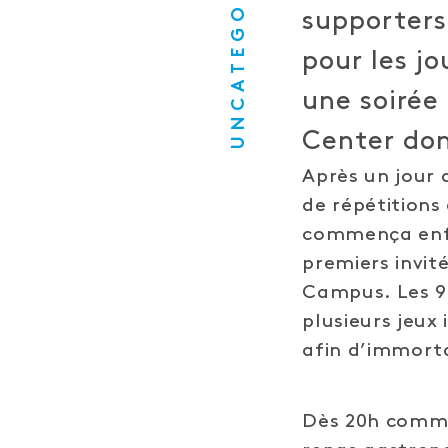
UNCATEGORISED
supporters,
pour les j
une soirée
Center don
Après un jour 
de répétitions 
commença enfin
premiers invité
Campus. Les 90
plusieurs jeux
afin d’immort
Dès 20h commen