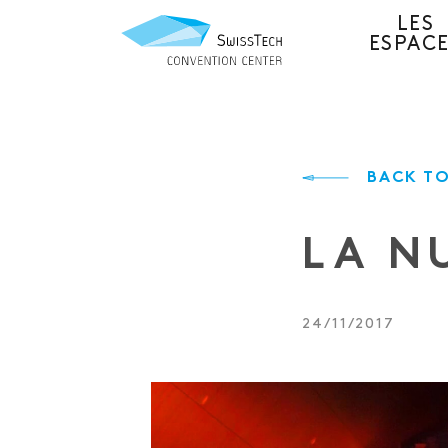
LES
ESPAC
BACK TO
LA NU
24/11/2017