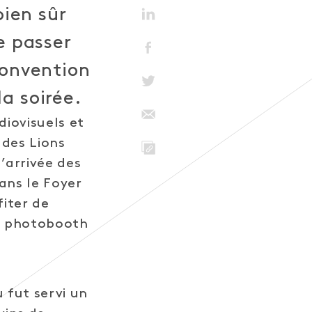
bien sûr
e passer
Convention
a soirée.
iovisuels et
 des Lions
’arrivée des
LINK
dans le Foyer
iter de
du photobooth
 fut servi un