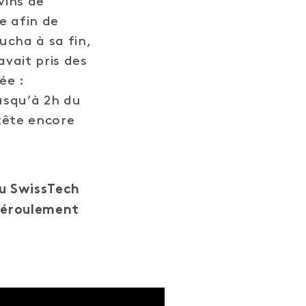
vins de
e afin de
ucha à sa fin,
vait pris des
ée :
jusqu’à 2h du
 tête encore
du SwissTech
déroulement