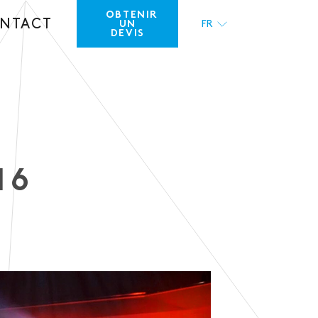
OBTENIR
NTACT
UN
FR
DEVIS
EN
16