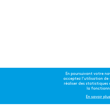
EVENT DURING COVID-19
Comment organiser un événement en
temps de Covid ? En août dernier, le
SwissTech Convention Center a relevé
ce défi et a accueilli 600 participants
pour un congrès exceptionnel. Puis nous
avons renouvelé cette expérience à
plusieurs reprises et avons appris de
bonnes pratiques sur le sujet. Nous
avons décidé de vous les partager dans
un événement 100% virtuel ; le premier
webinar du SwissTech Convention
Center intitulé « Organiser un
En poursuivant votre nav
événement réussi et sûr pendant le
acceptez l’utilisation d
Covid-19 ».
réaliser des statistiques 
la fonctionna
PLUS
En savoir plu