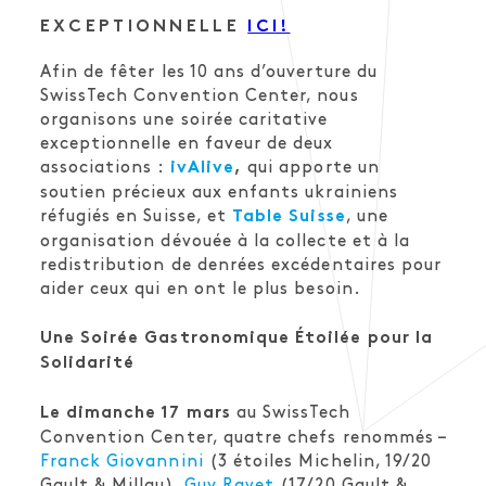
EXCEPTIONNELLE
ICI!
Afin de fêter les 10 ans d’ouverture du
SwissTech Convention Center, nous
organisons une soirée caritative
exceptionnelle en faveur de deux
associations :
qui apporte un
ivAlive
,
soutien précieux aux enfants ukrainiens
réfugiés en Suisse, et
, une
Table Suisse
organisation dévouée à la collecte et à la
redistribution de denrées excédentaires pour
aider ceux qui en ont le plus besoin.
Une Soirée Gastronomique Étoilée pour la
Solidarité
au SwissTech
Le dimanche 17 mars
Convention Center, quatre chefs renommés –
Franck Giovannini
(3 étoiles Michelin, 19/20
Gault & Millau),
Guy Ravet
(17/20 Gault &